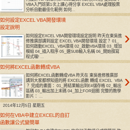
VBA入門班第1次上課心得分享 EXCEL VBA處理股票
分析自動最佳化範例 如何...
如何設定EXCEL VBA開發環境
設定說明
›
如何設定EXCEL VBA開發環境設定說明 昨天在東吳進
修推廣部講到設定 EXCEL VBA開發環境 設定？ 01_
如何啟動EXCEL_VBA環境 02_啟動VBA環境 03_增加
模組 04_插入程序 05_選SUB輸入名稱 06_開始撰寫
程式囉! ...
如何將EXCEL函數轉成VBA
›
如何將EXCEL函數轉成VBA 昨天在 東吳進修推廣部
講到大家都想知道的將 EXCEL函數 轉成 EXCEL VBA
？ 完成的畫面： 01_將結果輸出到E4儲存格 02_輸出
區碼 03_輸出加上末碼 04_加上FOR迴圈 完整的教學
影片： ...
2014年12月5日 星期五
如何在VBA中建立EXCEL的自訂
函數讓公式變簡單